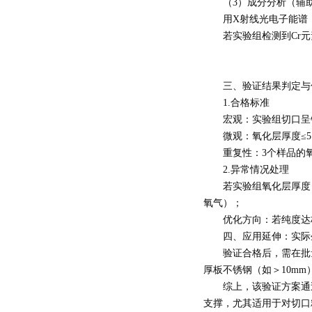
（3）成分分析（辅
用X射线光电子能谱（X
若实验组检测到Cr元素
三、验证结果判定与
1.合格标准
宏观：实验组切口呈银
微观：氧化层厚度≤5μ
重复性：3个样品的氧化
2.异常情况处理
若实验组氧化层厚度＞8
氧气）；
优化方向：若纯度达标但
四、应用延伸：实际
验证合格后，需在批量生
厚板不锈钢（如＞10mm
综上，该验证方案通过“
支撑，尤其适用于对切口