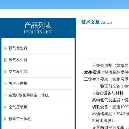
技术文章
Article
产品列表
PROUCTS LIST
上海欧让科技有限公司
氮气发生器
氢气发生器
不锈钢切割（如激光切割
空气发生器
发生器
通过提供高纯度保护
工业生产要求（氧化层厚度
氢空一体机
一、验证前准备：控
1.核心设备与材料
在线U型氢零级空一体机
高纯氮气发生器：设定输出
空气压缩机
切割设备：选用1000W
不锈钢样品：304不锈钢
氮氢空一体机
2.对比组设计
设置两组平行实验，确