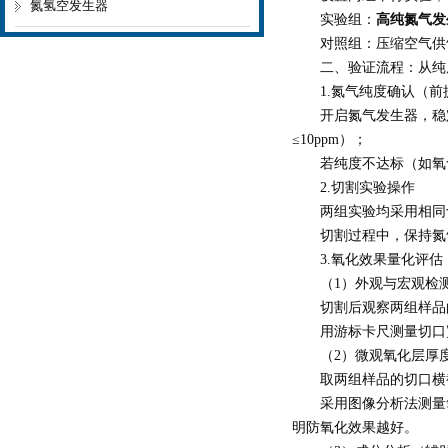
氮氢空发生器
实验组：
高纯氮气发
对照组：压缩空气供气
二、验证流程：从纯
1.氮气纯度确认（前
开启氮气发生器，稳定运
≤10ppm）；
若纯度不达标（如氧含量
2.切割实验操作
两组实验均采用相同切割
切割过程中，保持氮气/空
3.氧化效果量化评估
（1）外观与宏观检
切割后观察两组样品的
用游标卡尺测量切口宽度
（2）微观氧化层厚度
取两组样品的切口横截面
采用图像分析法测量氧化
明防氧化效果越好。