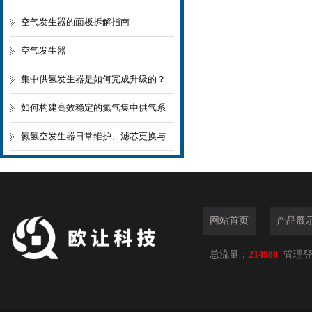
空气发生器的面板拆解指南
空气发生器
集中供氢发生器是如何完成升级的？
如何构建高效稳定的氮气集中供气系
统？
氮氢空发生器日常维护、滤芯更换与
保养规范
网站首页
产品展
总流量：
214988
管理