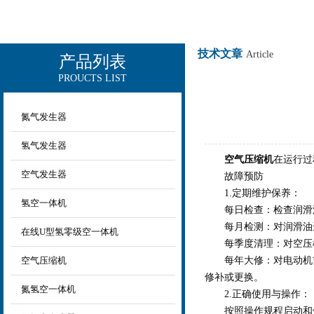
技术文章
Article
产品列表
PROUCTS LIST
上海欧让科技有限公司
氮气发生器
氢气发生器
空气压缩机
在运行过
空气发生器
故障预防
1.定期维护保养：
氢空一体机
每日检查：检查润滑油
每月检测：对润滑油进
在线U型氢零级空一体机
每季度清理：对空压机
空气压缩机
每年大修：对电动机前后
修补或更换。
氮氢空一体机
2.正确使用与操作：
按照操作规程启动和停