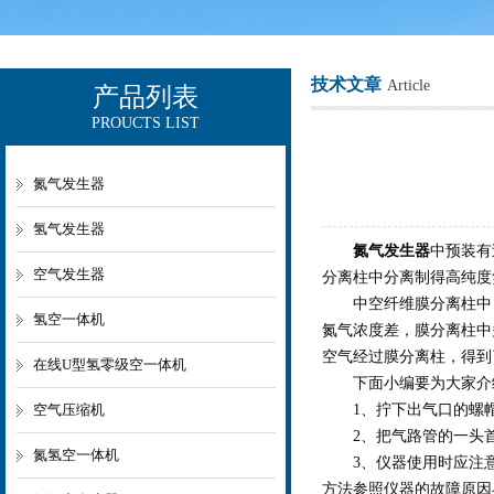
技术文章
Article
产品列表
PROUCTS LIST
上海欧让科技有限公司
氮气发生器
氢气发生器
氮气发生器
中预装有
空气发生器
分离柱中分离制得高纯度
中空纤维膜分离柱中，
氢空一体机
氮气浓度差，膜分离柱中
空气经过膜分离柱，得到
在线U型氢零级空一体机
下面小编要为大家介
空气压缩机
1、拧下出气口的螺帽，
2、把气路管的一头首
氮氢空一体机
3、仪器使用时应注意
方法参照仪器的故障原因