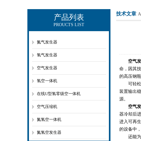
技术文章
A
产品列表
PROUCTS LIST
上海欧让科技有限公司
氮气发生器
氢气发生器
空气
空气发生器
命，因其
的高压钢瓶
氢空一体机
可轻松应
装置输出
在线U型氢零级空一体机
源。
空气压缩机
空气
器冷却后
氮氢空一体机
进入可再生
的设备中
氮氢空发生器
还能为其