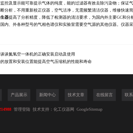
的监控及显示能可靠提示气体的纯度，能的过滤器有效去除污染物；保证
中断分析，不用重新校正仪器，空气洁净，无需频繁清洁仪器，维修快速
发生器
提高了分析精度，降低了检测器的清洁要求，为国内外主要GC和分
于国内、外各种型号的气相色谱仪和实验室需要空气源的其他仪器。仪器
来谈谈氮氢空一体机的正确安装启动及使用
好的放置和安装位置能提高空气压缩机的性能和寿命
产品展示
新闻中心
技术文章
在线留言
联系
214988
管理登陆
技术支持：
化工仪器网
GoogleSitemap