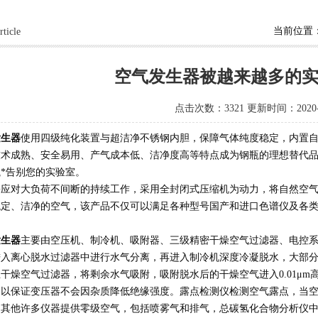
当前位置
rticle
空气发生器被越来越多的
点击次数：3321 更新时间：2020-0
发生器
使用四级纯化装置与超洁净不锈钢内胆，保障气体纯度稳定，内置
技术成熟、安全易用、产气成本低、洁净度高等特点成为钢瓶的理想替代
*告别您的实验室。
对大负荷不间断的持续工作，采用全封闭式压缩机为动力，将自然空气
稳定、洁净的空气，该产品不仅可以满足各种型号国产和进口色谱仪及各
发生器
主要由空压机、制冷机、吸附器、三级精密干燥空气过滤器、电控
进入离心脱水过滤器中进行水气分离，再进入制冷机深度冷凝脱水，大部
干燥空气过滤器，将剩余水气吸附，吸附脱水后的干燥空气进入0.01μ
，以保证变压器不会因杂质降低绝缘强度。露点检测仪检测空气露点，当
他许多仪器提供零级空气，包括喷雾气和排气，总碳氢化合物分析仪中的