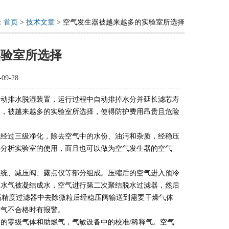
：
首页
>
技术文章
> 空气发生器被越来越多的实验室所选择
实验室所选择
9-28
自动排水脱湿装置，运行过程中自动排掉水分并延长滤芯寿
品，被越来越多的实验室所选择，使得防护费用昂贵且危险
经过三级净化，除去空气中的水份、油污和杂质，经稳压
类分析实验室的使用，而且也可以做为空气发生器的空气
系统、减压阀、露点仪等部分组成。压缩后的空气进入预冷
分水气被凝结成水，空气进行第二次聚结脱水过滤器，然后
m高精度过滤器中去除微粒后经稳压阀输送到需要干燥气体
空气不合格时有报警。
零级气体和助燃气，气敏设备中的校准/稀释气。空气