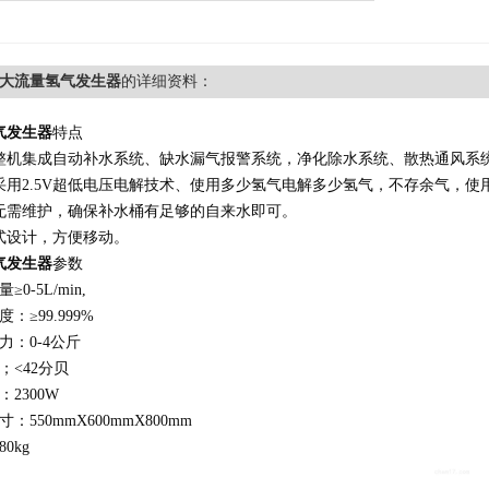
5L大流量氢气发生器
的详细资料：
气发生器
特点
整机集成自动补水系统、缺水漏气报警系统，净化除水系统、散热通风系
采用2.5V超低电压电解技术、使用多少氢气电解多少氢气，不存余气，使
无需维护，确保补水桶有足够的自来水即可。
式设计，方便移动。
气发生器
参数
≥0-5L/min,
：≥99.999%
力：0-4公斤
；<42分贝
：2300W
：550mmX600mmX800mm
0kg