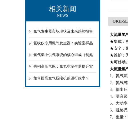
相关新闻
NEWS
ORH-
氮气发生器市场现状及未来趋势报告
大流量氢
★集成：
2026
氮吹仪专用氮气发生器：实验室样品
★安全：
前处理的“绿色心脏”
氮气集中供气系统的核心组成（制氮
★维护：
★可移动
+储气+调压+分配）详解
告别高压气瓶：氮氢空发生器提升实
大流量氢
1、氮气流量
验室安全性与便利性
如何提高空气压缩机的运行效率？
2、氮气纯度
3、输出压
4、噪音级
5、大功率
6、规格尺寸
7、重量：8