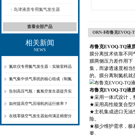
岛津液质专用氮气发生器
查看全部产品
ORN-Ⅱ布鲁克EVOQ
相关新闻
布鲁克EVOQ-TQ
NEWS
膜分离技术依靠不同
膜两侧压力差作用下
氮吹仪专用氮气发生器：实验室样品
集，而渗透速度相当
的。膜分离制氮机就
前处理的“绿色心脏”
氮气集中供气系统的核心组成（制氮
布鲁克EVOQ-TQ
+储气+调压+分配）详解
告别高压气瓶：氮氢空发生器提升实
★采用一体式设计，
验室安全性与便利性
如何提高空气压缩机的运行效率？
★采用高性能复合型
★主机集成进口无油
在线零级空气发生器如何满足精密分
险。
★极少维护需求，极
析仪器需求？
要。