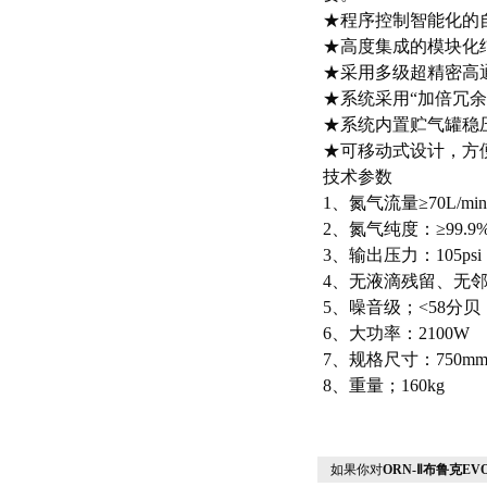
★程序控制智能化的
★高度集成的模块化
★采用多级超精密高
★系统采用“加倍冗
★系统内置贮气罐稳
★可移动式设计，方
技术参数
1、氮气流量≥70L/min
2、氮气纯度：≥99.9
3、输出压力：105p
4、无液滴残留、无邻
5、噪音级；<58分贝
6、大功率：2100W
7、规格尺寸：750mmX
8、重量；160kg
如果你对
ORN-Ⅱ布鲁克E