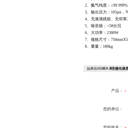
2、氮气纯度：≥99.999%
3、输出压力：105psi
4、无液滴残留、无邻苯二
5、噪音级；<58分贝
6、大功率：2300W
7、规格尺寸：750mmX50
8、重量；180kg
如果你对
ORN-Ⅲ安捷伦
产品：
您的单位：
您的姓名：