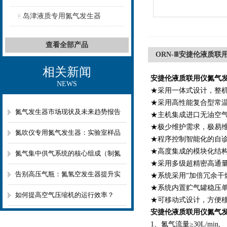
岛津液质专用氮气发生器
查看全部产品
ORN-Ⅲ安捷伦液质联
相关新闻
安捷伦液质联用仪氮气
NEWS
★采用一体式设计，整
★采用高性能复合型常
氮气发生器市场现状及未来趋势报告
★主机集成进口无油空
★极少维护需求，极易
2026
氮吹仪专用氮气发生器：实验室样品
★程序控制智能化的自
★高度集成的模块化结
前处理的“绿色心脏”
氮气集中供气系统的核心组成（制氮
★采用多级超精密高通
+储气+调压+分配）详解
告别高压气瓶：氮氢空发生器提升实
★系统采用“加倍冗余干
★系统内置贮气罐稳压
验室安全性与便利性
如何提高空气压缩机的运行效率？
★可移动式设计，方便
安捷伦液质联用仪氮气
1、氮气流量≥30L/min,