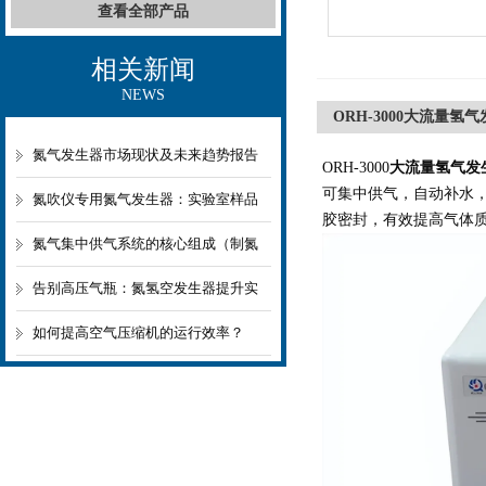
查看全部产品
相关新闻
NEWS
ORH-3000大流量氢
氮气发生器市场现状及未来趋势报告
ORH-3000
大流量氢气发
可集中供气，自动补水
2026
氮吹仪专用氮气发生器：实验室样品
胶密封，有效提高气体
前处理的“绿色心脏”
氮气集中供气系统的核心组成（制氮
+储气+调压+分配）详解
告别高压气瓶：氮氢空发生器提升实
验室安全性与便利性
如何提高空气压缩机的运行效率？