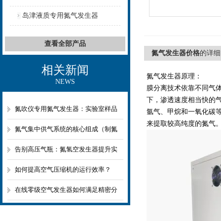
岛津液质专用氮气发生器
查看全部产品
氮气发生器价格
的详细
相关新闻
氮气发生器原理：
NEWS
膜分离技术依靠不同气
下，渗透速度相当快的
氮吹仪专用氮气发生器：实验室样品
氩气、甲烷和一氧化碳
来提取较高纯度的氮气
前处理的“绿色心脏”
氮气集中供气系统的核心组成（制氮
+储气+调压+分配）详解
告别高压气瓶：氮氢空发生器提升实
验室安全性与便利性
如何提高空气压缩机的运行效率？
在线零级空气发生器如何满足精密分
析仪器需求？